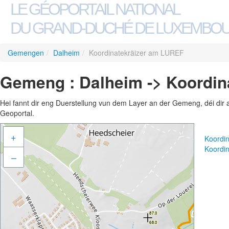
LE GÉOPORTAIL NATIONAL
DU GRAND-DUCHÉ DE LUXEMBO
Gemengen
/
Dalheim
/
Koordinatekräizer am LUREF
Gemeng : Dalheim -> Koordin
Hei fannt dir eng Duerstellung vun dem Layer an der Gemeng, déi dir 
Geoportal.
+
Koordi
Koordi
–