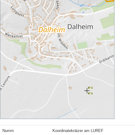
Numm
Koordinatekräizer am LUREF