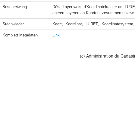
Beschreiwung
Dëse Layer weist d'Koordinatekräizer am LUREF
aneren Layeren an Kaarten  zesummen unzewe
Stëchwieder
Kaart,  Koordinat,  LUREF,  Koordinatesystem, 
Komplett Metadaten
Link
(c) Administration du Cadast