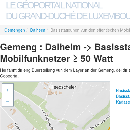
LE GÉOPORTAIL NATIONAL
DU GRAND-DUCHÉ DE LUXEMBO
Gemengen
/
Dalheim
/
Basisstatiounen vun den ëffentlechen Mobi
Gemeng : Dalheim -> Basissta
Mobilfunknetzer ≥ 50 Watt
Hei fannt dir eng Duerstellung vun dem Layer an der Gemeng, déi dir 
Geoportal.
+
Basisst
Basisst
–
Kadast