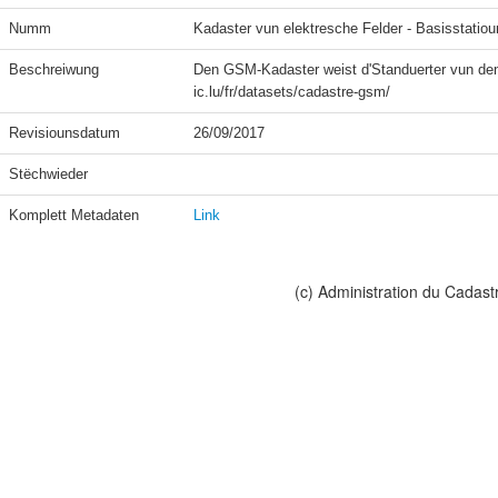
Numm
Kadaster vun elektresche Felder - Basisstatio
Beschreiwung
Den GSM-Kadaster weist d'Standuerter vun den 
ic.lu/fr/datasets/cadastre-gsm/
Revisiounsdatum
26/09/2017
Stëchwieder
Komplett Metadaten
Link
(c) Administration du Cadast