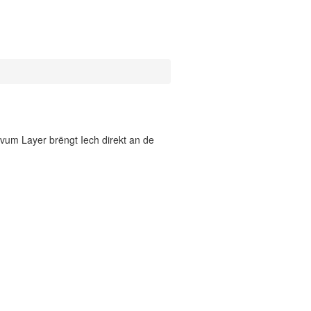
vum Layer brëngt Iech direkt an de