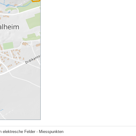
n elektresche Felder - Miesspunkten