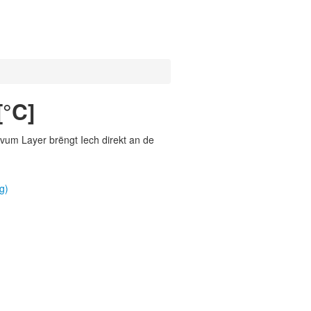
[°C]
vum Layer brëngt Iech direkt an de
g)