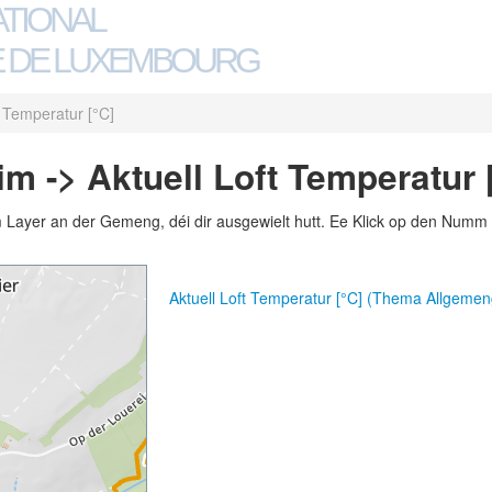
ATIONAL
 DE LUXEMBOURG
t Temperatur [°C]
m -> Aktuell Loft Temperatur 
m Layer an der Gemeng, déi dir ausgewielt hutt. Ee Klick op den Numm 
Aktuell Loft Temperatur [°C] (Thema Allgemen