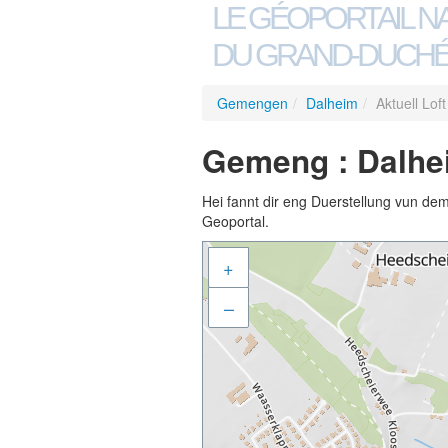
LE GÉOPORTAIL N
DU GRAND-DUCHÉ
Gemengen
/
Dalheim
/
Aktuell Lof
Gemeng : Dalhei
Hei fannt dir eng Duerstellung vun de
Geoportal.
+
–