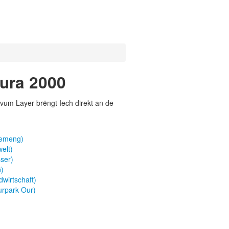
ura 2000
vum Layer brëngt Iech direkt an de
gemeng)
elt)
ser)
)
wirtschaft)
urpark Our)