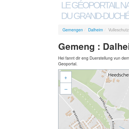
LE GÉOPORTAIL N
DU GRAND-DUCHÉ
Gemengen
/
Dalheim
/
Vulleschut
Gemeng : Dalhei
Hei fannt dir eng Duerstellung vun de
Geoportal.
+
–