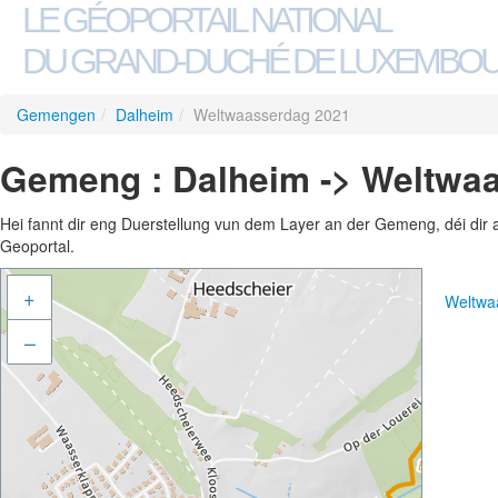
LE GÉOPORTAIL NATIONAL
DU GRAND-DUCHÉ DE LUXEMBO
Gemengen
/
Dalheim
/
Weltwaasserdag 2021
Gemeng : Dalheim -> Weltwa
Hei fannt dir eng Duerstellung vun dem Layer an der Gemeng, déi dir 
Geoportal.
+
Weltwa
–