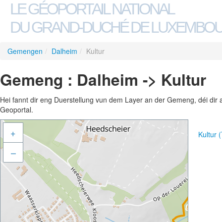
LE GÉOPORTAIL NATIONAL
DU GRAND-DUCHÉ DE LUXEMBO
Gemengen
/
Dalheim
/
Kultur
Gemeng : Dalheim -> Kultur
Hei fannt dir eng Duerstellung vun dem Layer an der Gemeng, déi dir 
Geoportal.
+
Kultur 
–