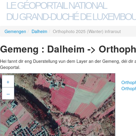
LE GÉOPORTAIL NATIONAL
DU GRAND-DUCHÉ DE LUXEMBO
Gemengen
/
Dalheim
/
Orthophoto 2025 (Wanter) infrarout
Gemeng : Dalheim -> Orthopho
Hei fannt dir eng Duerstellung vun dem Layer an der Gemeng, déi dir 
Geoportal.
+
Orthoph
Orthoph
–