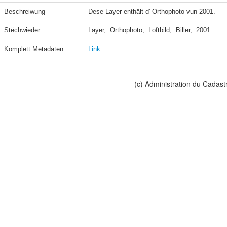
Beschreiwung
Dese Layer enthält d' Orthophoto vun 2001.
Stëchwieder
Layer,  Orthophoto,  Loftbild,  Biller,  2001
Komplett Metadaten
Link
(c) Administration du Cadast