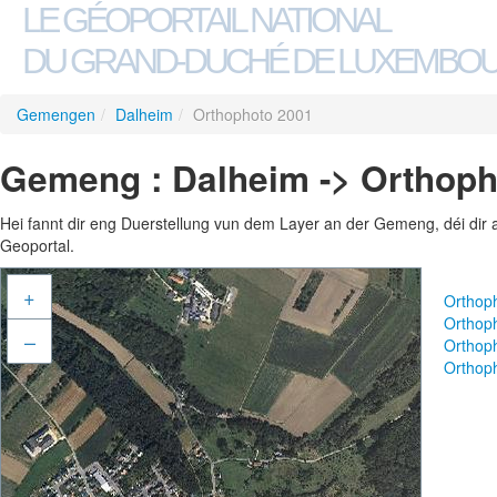
LE GÉOPORTAIL NATIONAL
DU GRAND-DUCHÉ DE LUXEMBO
Gemengen
/
Dalheim
/
Orthophoto 2001
Gemeng : Dalheim -> Orthoph
Hei fannt dir eng Duerstellung vun dem Layer an der Gemeng, déi dir 
Geoportal.
+
Orthop
Orthop
–
Orthop
Orthop