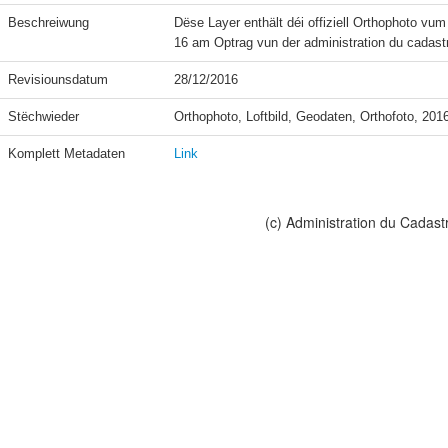
Beschreiwung
Dëse Layer enthält déi offiziell Orthophoto v
16 am Optrag vun der administration du cadast
Revisiounsdatum
28/12/2016
Stëchwieder
Orthophoto, Loftbild, Geodaten, Orthofoto, 201
Komplett Metadaten
Link
(c) Administration du Cadast