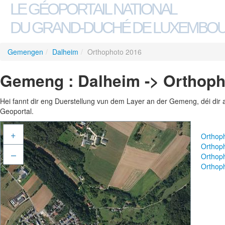
LE GÉOPORTAIL NATIONAL
DU GRAND-DUCHÉ DE LUXEMBO
Gemengen
/
Dalheim
/
Orthophoto 2016
Gemeng : Dalheim -> Orthoph
Hei fannt dir eng Duerstellung vun dem Layer an der Gemeng, déi dir 
Geoportal.
+
Orthop
Orthop
–
Orthop
Orthop