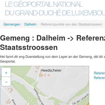
LE GÉOPORTAIL NATIONAL
DU GRAND-DUCHÉ DE LUXEMBO
Gemengen
/
Dalheim
/
Referenzpunkte vun den Staatsstroossen
Gemeng : Dalheim -> Referen
Staatsstroossen
Hei fannt dir eng Duerstellung vun dem Layer an der Gemeng, déi dir 
Geoportal.
+
Refere
Refere
–