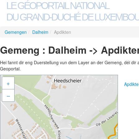
LE GÉOPORTAIL NATIONAL
DU GRAND-DUCHÉ DE LUXEMBO
Gemengen
/
Dalheim
/
Apdikten
Gemeng : Dalheim -> Apdikte
Hei fannt dir eng Duerstellung vun dem Layer an der Gemeng, déi dir 
Geoportal.
+
Apdikt
–