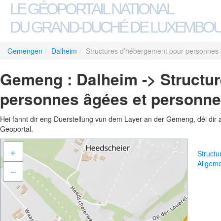
LE GÉOPORTAIL NATIONAL
DU GRAND-DUCHÉ DE LUXEMBO
Gemengen
/
Dalheim
/
Structures d’hébergement pour personnes
Gemeng : Dalheim -> Structu
personnes âgées et personn
Hei fannt dir eng Duerstellung vun dem Layer an der Gemeng, déi dir 
Geoportal.
+
Struct
Allgem
–