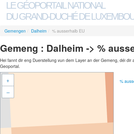
LE GÉOPORTAIL NATIONAL
DU GRAND-DUCHÉ DE LUXEMBO
Gemengen
/
Dalheim
/
% ausserhalb EU
Gemeng : Dalheim -> % auss
Hei fannt dir eng Duerstellung vun dem Layer an der Gemeng, déi dir 
Geoportal.
+
% auss
–