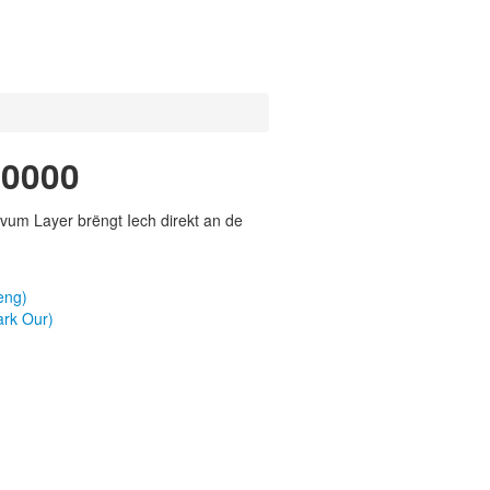
50000
vum Layer brëngt Iech direkt an de
eng)
rk Our)