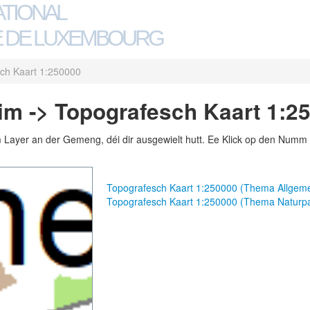
ATIONAL
 DE LUXEMBOURG
ch Kaart 1:250000
m -> Topografesch Kaart 1:2
m Layer an der Gemeng, déi dir ausgewielt hutt. Ee Klick op den Numm 
Topografesch Kaart 1:250000 (Thema Allgem
Topografesch Kaart 1:250000 (Thema Naturpa