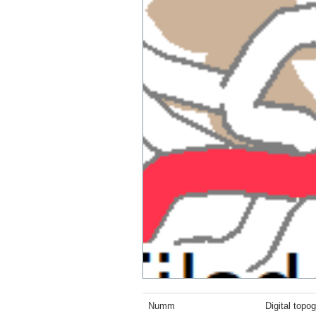
Numm
Digital top