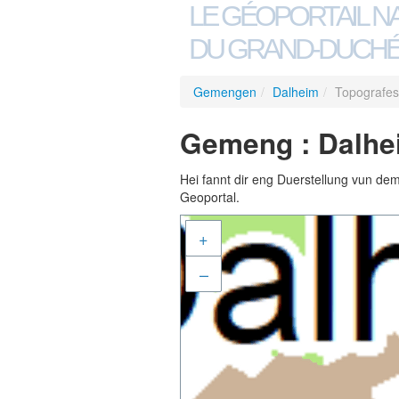
LE GÉOPORTAIL N
DU GRAND-DUCHÉ
Gemengen
/
Dalheim
/
Topografes
Gemeng : Dalhei
Hei fannt dir eng Duerstellung vun de
Geoportal.
+
–