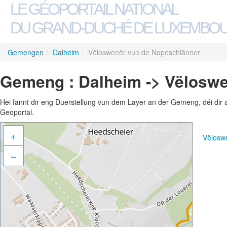
LE GÉOPORTAIL NATIONAL
DU GRAND-DUCHÉ DE LUXEMBO
Gemengen
/
Dalheim
/
Vëlosweeër vun de Nopeschlänner
Gemeng : Dalheim -> Vëlosw
Hei fannt dir eng Duerstellung vun dem Layer an der Gemeng, déi dir 
Geoportal.
+
Vëlosw
–