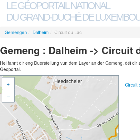
LE GÉOPORTAIL NATIONAL
DU GRAND-DUCHÉ DE LUXEMBO
Gemengen
/
Dalheim
/
Circuit du Lac
Gemeng : Dalheim -> Circuit 
Hei fannt dir eng Duerstellung vun dem Layer an der Gemeng, déi dir 
Geoportal.
+
Circuit
–