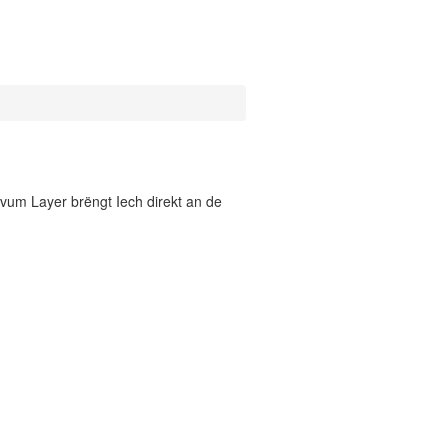
vum Layer brëngt Iech direkt an de