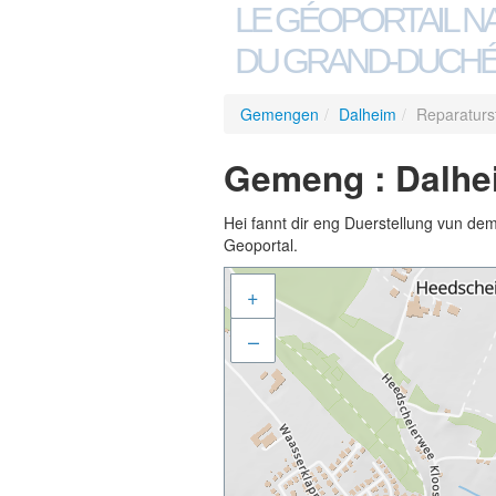
LE GÉOPORTAIL N
DU GRAND-DUCHÉ
Gemengen
/
Dalheim
/
Reparaturs
Gemeng : Dalhei
Hei fannt dir eng Duerstellung vun de
Geoportal.
+
–