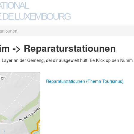
ATIONAL
 DE LUXEMBOURG
tatiounen
m -> Reparaturstatiounen
m Layer an der Gemeng, déi dir ausgewielt hutt. Ee Klick op den Numm 
Reparaturstatiounen (Thema Tourismus)