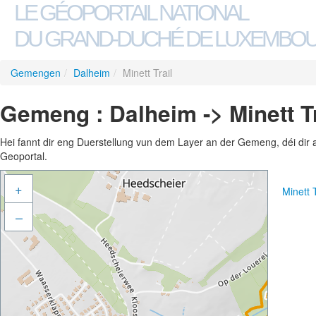
LE GÉOPORTAIL NATIONAL
DU GRAND-DUCHÉ DE LUXEMBO
Gemengen
/
Dalheim
/
Minett Trail
Gemeng : Dalheim -> Minett Tr
Hei fannt dir eng Duerstellung vun dem Layer an der Gemeng, déi dir 
Geoportal.
+
Minett 
–