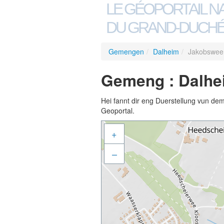
LE GÉOPORTAIL N
DU GRAND-DUCHÉ
Gemengen
/
Dalheim
/
Jakobswee
Gemeng : Dalhe
Hei fannt dir eng Duerstellung vun de
Geoportal.
+
–