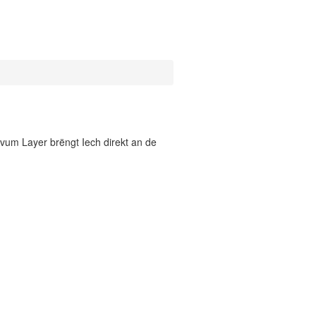
vum Layer brëngt Iech direkt an de