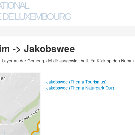
ATIONAL
 DE LUXEMBOURG
im -> Jakobswee
m Layer an der Gemeng, déi dir ausgewielt hutt. Ee Klick op den Numm 
Jakobswee (Thema Tourismus)
Jakobswee (Thema Naturpark Our)