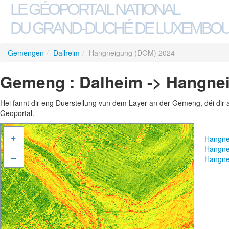
LE GÉOPORTAIL NATIONAL
DU GRAND-DUCHÉ DE LUXEMBO
Gemengen
/
Dalheim
/
Hangneigung (DGM) 2024
Gemeng : Dalheim -> Hangne
Hei fannt dir eng Duerstellung vun dem Layer an der Gemeng, déi dir 
Geoportal.
+
Hangne
Hangne
–
Hangne