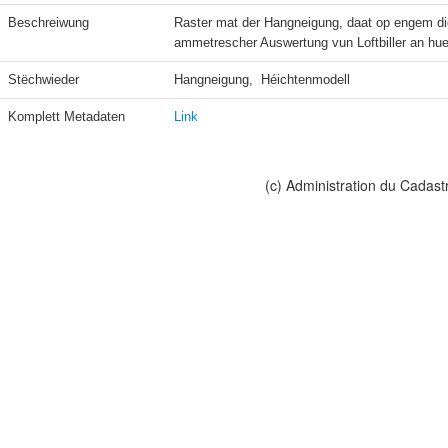
Beschreiwung
Raster mat der Hangneigung, daat op engem dig
ammetrescher Auswertung vun Loftbiller an hu
Stëchwieder
Hangneigung,  Héichtenmodell
Komplett Metadaten
Link
(c) Administration du Cadast