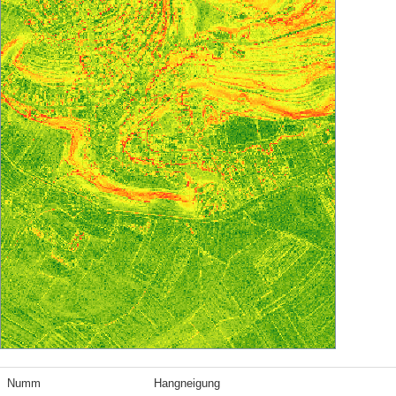
Numm
Hangneigung