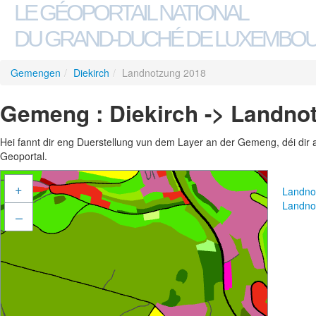
LE GÉOPORTAIL NATIONAL
DU GRAND-DUCHÉ DE LUXEMBO
Gemengen
/
Diekirch
/
Landnotzung 2018
Gemeng : Diekirch -> Landno
Hei fannt dir eng Duerstellung vun dem Layer an der Gemeng, déi dir 
Geoportal.
+
Landno
Landno
–