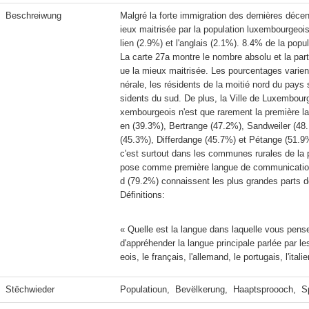
Beschreiwung
Malgré la forte immigration des dernières déce
ieux maitrisée par la population luxembourgeoise
lien (2.9%) et l'anglais (2.1%). 8.4% de la pop
La carte 27a montre le nombre absolu et la pa
ue la mieux maitrisée. Les pourcentages varie
nérale, les résidents de la moitié nord du pay
sidents du sud. De plus, la Ville de Luxembourg
xembourgeois n'est que rarement la première la
en (39.3%), Bertrange (47.2%), Sandweiler (48
(45.3%), Differdange (45.7%) et Pétange (51.9%)
c'est surtout dans les communes rurales de la 
pose comme première langue de communication 
Définitions:
« Quelle est la langue dans laquelle vous pens
d'appréhender la langue principale parlée par l
eois, le français, l'allemand, le portugais, l'itali
Stëchwieder
Populatioun,  Bevëlkerung,  Haaptsproooch,  S