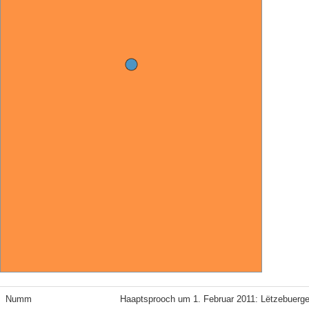
Numm
Haaptsprooch um 1. Februar 2011: Lëtzebuerg