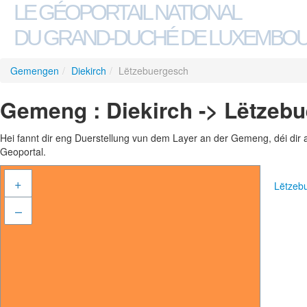
LE GÉOPORTAIL NATIONAL
DU GRAND-DUCHÉ DE LUXEMBO
Gemengen
/
Diekirch
/
Lëtzebuergesch
Gemeng : Diekirch -> Lëtzeb
Hei fannt dir eng Duerstellung vun dem Layer an der Gemeng, déi dir 
Geoportal.
+
Lëtzeb
–