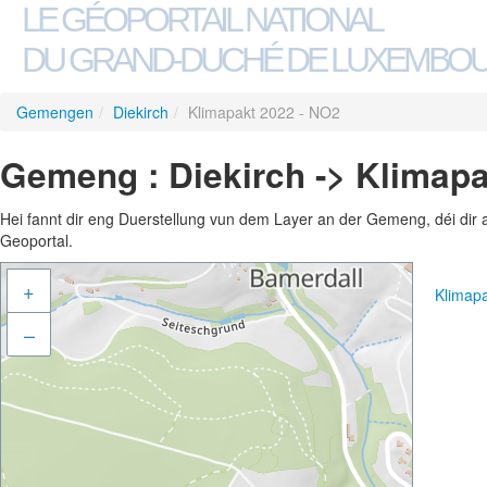
LE GÉOPORTAIL NATIONAL
DU GRAND-DUCHÉ DE LUXEMBO
Gemengen
/
Diekirch
/
Klimapakt 2022 - NO2
Gemeng : Diekirch -> Klimapa
Hei fannt dir eng Duerstellung vun dem Layer an der Gemeng, déi dir 
Geoportal.
+
Klimap
–