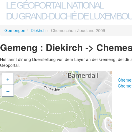
LE GÉOPORTAIL NATIONAL
DU GRAND-DUCHÉ DE LUXEMBO
Gemengen
/
Diekirch
/
Chemeschen Zoustand 2009
Gemeng : Diekirch -> Cheme
Hei fannt dir eng Duerstellung vun dem Layer an der Gemeng, déi dir 
Geoportal.
+
Chemes
Chemes
–