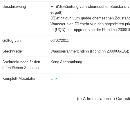
Beschreiwung
Fir d'Bewäertung vum chemeschen Zoustand vu
et gutt).

D'Definitioun vum gudde chemeschen Zoustand 
Waasser hier. D'Lëscht vun den opgezielten prio
Gülteg vun
08/02/2011
Stëchwieder
Aschränkungen fir den 
Keng Aschränkung
öffentlëchen Zougang
Komplett Metadaten
Link
(c) Administration du Cadast