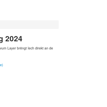
g 2024
vum Layer brëngt Iech direkt an de
e)