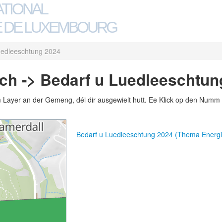
ATIONAL
 DE LUXEMBOURG
uedleeschtung 2024
ch -> Bedarf u Luedleeschtun
m Layer an der Gemeng, déi dir ausgewielt hutt. Ee Klick op den Numm 
Bedarf u Luedleeschtung 2024 (Thema Energi