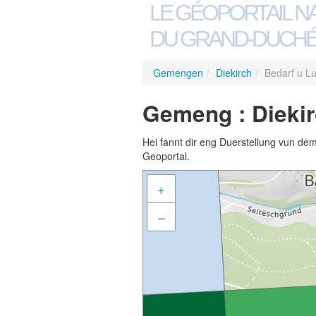
LE GÉOPORTAIL N
DU GRAND-DUCHÉ
Gemengen
/
Diekirch
/
Bedarf u L
Gemeng : Diekir
Hei fannt dir eng Duerstellung vun de
Geoportal.
+
–