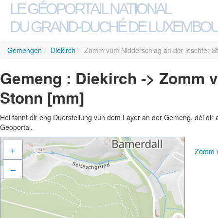
LE GÉOPORTAIL NATIONAL
DU GRAND-DUCHÉ DE LUXEMBO
Gemengen
/
Diekirch
/
Zomm vum Nidderschlag an der leschter S
Gemeng : Diekirch -> Zomm v
Stonn [mm]
Hei fannt dir eng Duerstellung vun dem Layer an der Gemeng, déi dir 
Geoportal.
+
Zomm v
–