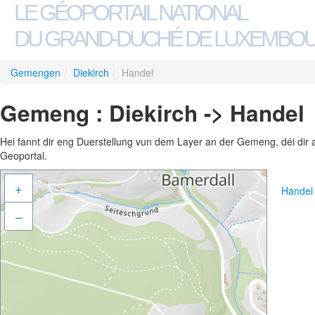
LE GÉOPORTAIL NATIONAL
DU GRAND-DUCHÉ DE LUXEMBO
Gemengen
/
Diekirch
/
Handel
Gemeng : Diekirch -> Handel
Hei fannt dir eng Duerstellung vun dem Layer an der Gemeng, déi dir 
Geoportal.
+
Handel
–