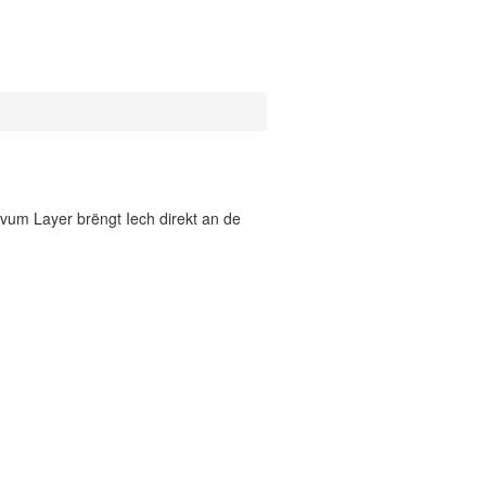
vum Layer brëngt Iech direkt an de