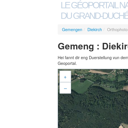
LE GÉOPORTAIL N
DU GRAND-DUCHÉ
Gemengen
/
Diekirch
/
Orthophoto
Gemeng : Diekir
Hei fannt dir eng Duerstellung vun de
Geoportal.
+
–