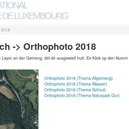
ATIONAL
 DE LUXEMBOURG
 2018
ch -> Orthophoto 2018
m Layer an der Gemeng, déi dir ausgewielt hutt. Ee Klick op den Numm 
Orthophoto 2018 (Thema Allgemeng)
Orthophoto 2018 (Thema Wasser)
Orthophoto 2018 (Thema Schoul)
Orthophoto 2018 (Thema Naturpark Our)