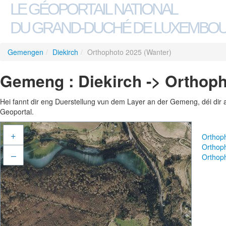
LE GÉOPORTAIL NATIONAL
DU GRAND-DUCHÉ DE LUXEMBO
Gemengen
/
Diekirch
/
Orthophoto 2025 (Wanter)
Gemeng : Diekirch -> Orthoph
Hei fannt dir eng Duerstellung vun dem Layer an der Gemeng, déi dir 
Geoportal.
+
Orthop
Orthop
–
Orthop