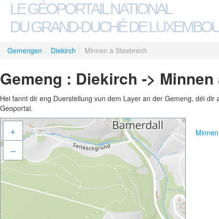
LE GÉOPORTAIL NATIONAL
DU GRAND-DUCHÉ DE LUXEMBO
Gemengen
/
Diekirch
/
Minnen a Steebréch
Gemeng : Diekirch -> Minnen
Hei fannt dir eng Duerstellung vun dem Layer an der Gemeng, déi dir 
Geoportal.
+
Minnen
–