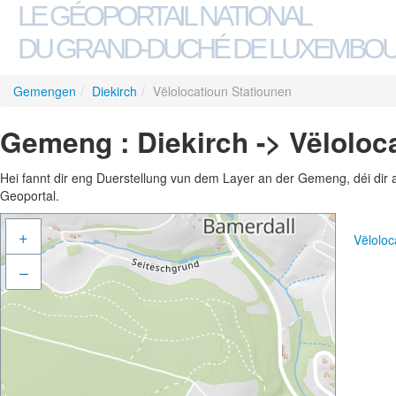
LE GÉOPORTAIL NATIONAL
DU GRAND-DUCHÉ DE LUXEMBO
Gemengen
/
Diekirch
/
Vëlolocatioun Statiounen
Gemeng : Diekirch -> Vëloloc
Hei fannt dir eng Duerstellung vun dem Layer an der Gemeng, déi dir 
Geoportal.
+
Vëloloc
–