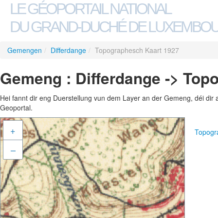
LE GÉOPORTAIL NATIONAL
DU GRAND-DUCHÉ DE LUXEMBO
Gemengen
/
Differdange
/
Topographesch Kaart 1927
Gemeng : Differdange -> Top
Hei fannt dir eng Duerstellung vun dem Layer an der Gemeng, déi dir 
Geoportal.
+
Topogr
–