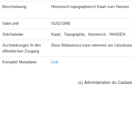
Beschreiwung
Historesch topographesch Kaart vum Hansen.

Valid until
01/01/1940
Stëchwieder
Kaart,  Topographie,  historesch,  HANSEN
Aschränkungen fir den 
Dese Webservice kann nëmmen am Lëtzebuerge
öffentlëchen Zougang
Komplett Metadaten
Link
(c) Administration du Cadast