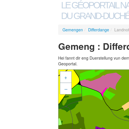
LE GÉOPORTAIL N
DU GRAND-DUCHÉ
Gemengen
/
Differdange
/
Landno
Gemeng : Differ
Hei fannt dir eng Duerstellung vun de
Geoportal.
+
–