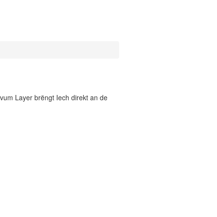
vum Layer brëngt Iech direkt an de