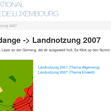
ATIONAL
 DE LUXEMBOURG
tzung 2007
dange -> Landnotzung 2007
m Layer an der Gemeng, déi dir ausgewielt hutt. Ee Klick op den Numm 
Landnotzung 2007 (Thema Allgemeng)
Landnotzung 2007 (Thema Emwelt)