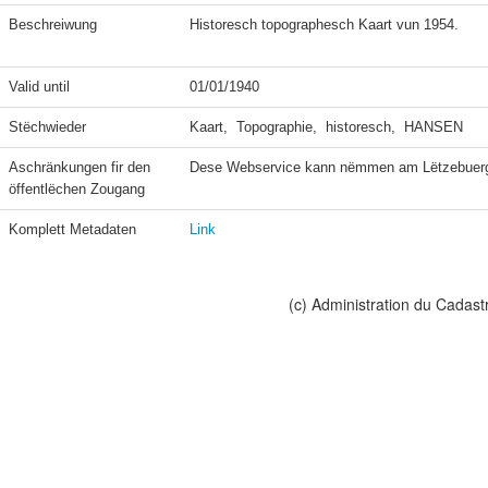
Beschreiwung
Historesch topographesch Kaart vun 1954.

Valid until
01/01/1940
Stëchwieder
Kaart,  Topographie,  historesch,  HANSEN
Aschränkungen fir den 
Dese Webservice kann nëmmen am Lëtzebuerge
öffentlëchen Zougang
Komplett Metadaten
Link
(c) Administration du Cadast