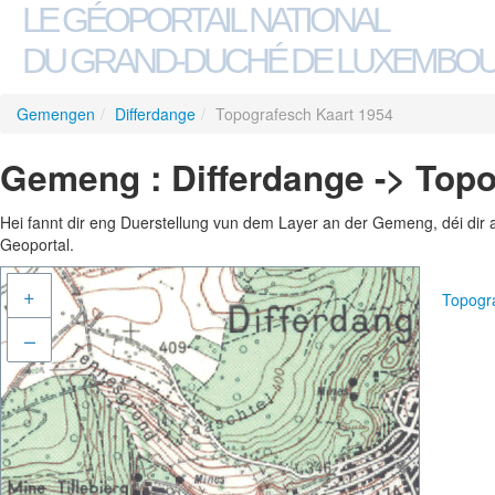
LE GÉOPORTAIL NATIONAL
DU GRAND-DUCHÉ DE LUXEMBO
Gemengen
/
Differdange
/
Topografesch Kaart 1954
Gemeng : Differdange -> Top
Hei fannt dir eng Duerstellung vun dem Layer an der Gemeng, déi dir 
Geoportal.
+
Topogr
–