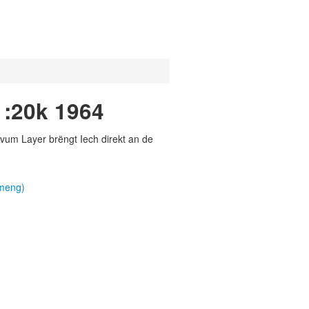
1:20k 1964
vum Layer brëngt Iech direkt an de
emeng)