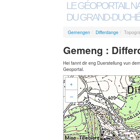
LE GÉOPORTAIL N
DU GRAND-DUCHÉ
Gemengen
/
Differdange
/
Topogra
Gemeng : Differ
Hei fannt dir eng Duerstellung vun de
Geoportal.
+
–