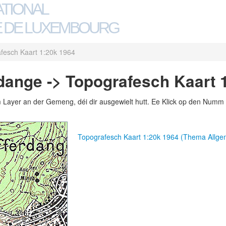
ATIONAL
 DE LUXEMBOURG
fesch Kaart 1:20k 1964
dange -> Topografesch Kaart 
m Layer an der Gemeng, déi dir ausgewielt hutt. Ee Klick op den Numm 
Topografesch Kaart 1:20k 1964 (Thema Allg