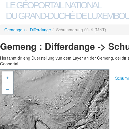
LE GÉOPORTAIL NATIONAL
DU GRAND-DUCHÉ DE LUXEMBO
Gemengen
/
Differdange
/
Schummerung 2019 (MNT)
Gemeng : Differdange -> Sc
Hei fannt dir eng Duerstellung vun dem Layer an der Gemeng, déi dir 
Geoportal.
+
Schumm
–