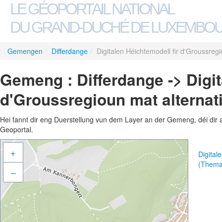
LE GÉOPORTAIL NATIONAL
DU GRAND-DUCHÉ DE LUXEMBO
Gemengen
/
Differdange
/
Digitalen Héichtemodell fir d'Groussreg
Gemeng : Differdange -> Digit
d'Groussregioun mat alternat
Hei fannt dir eng Duerstellung vun dem Layer an der Gemeng, déi dir 
Geoportal.
+
Digital
(Thema
–