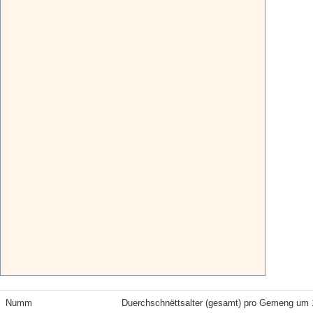
Numm
Duerchschnëttsalter (gesamt) pro Gemeng um 