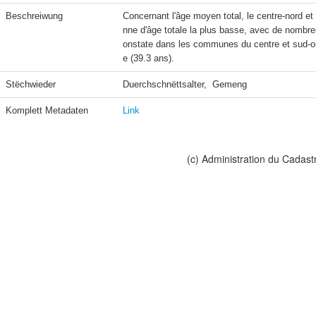
Beschreiwung
Concernant l'âge moyen total, le centre-nord et
nne d'âge totale la plus basse, avec de nomb
onstate dans les communes du centre et sud-o
e (39.3 ans).
Stëchwieder
Duerchschnëttsalter,  Gemeng
Komplett Metadaten
Link
(c) Administration du Cadast