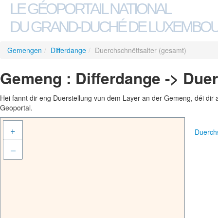
LE GÉOPORTAIL NATIONAL
DU GRAND-DUCHÉ DE LUXEMBO
Gemengen
/
Differdange
/
Duerchschnëttsalter (gesamt)
Gemeng : Differdange -> Duer
Hei fannt dir eng Duerstellung vun dem Layer an der Gemeng, déi dir 
Geoportal.
+
Duerch
–