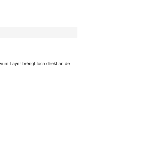
vum Layer brëngt Iech direkt an de