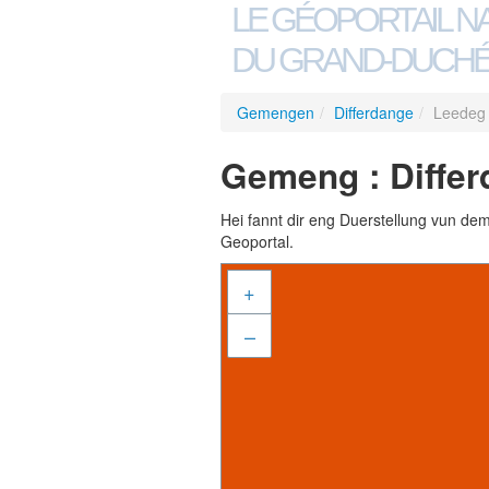
LE GÉOPORTAIL N
DU GRAND-DUCHÉ
Gemengen
/
Differdange
/
Leedeg
Gemeng : Diffe
Hei fannt dir eng Duerstellung vun de
Geoportal.
+
–