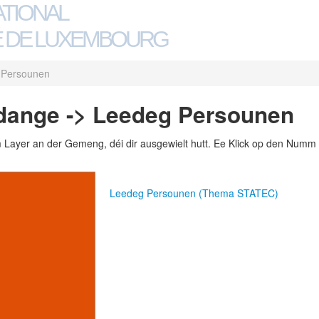
ATIONAL
 DE LUXEMBOURG
 Persounen
rdange -> Leedeg Persounen
m Layer an der Gemeng, déi dir ausgewielt hutt. Ee Klick op den Numm 
Leedeg Persounen (Thema STATEC)