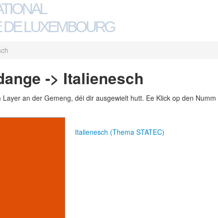
ATIONAL
 DE LUXEMBOURG
sch
dange -> Italienesch
m Layer an der Gemeng, déi dir ausgewielt hutt. Ee Klick op den Numm 
Italienesch (Thema STATEC)