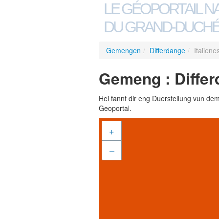
LE GÉOPORTAIL N
DU GRAND-DUCHÉ
Gemengen
/
Differdange
/
Italiene
Gemeng : Differ
Hei fannt dir eng Duerstellung vun de
Geoportal.
+
–