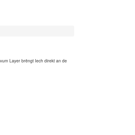
vum Layer brëngt Iech direkt an de