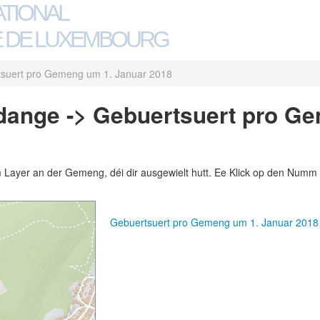
ATIONAL
 DE LUXEMBOURG
suert pro Gemeng um 1. Januar 2018
dange -> Gebuertsuert pro G
m Layer an der Gemeng, déi dir ausgewielt hutt. Ee Klick op den Numm 
Gebuertsuert pro Gemeng um 1. Januar 201