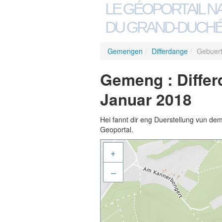
LE GÉOPORTAIL N
DU GRAND-DUCHÉ
Gemengen
/
Differdange
/
Gebuert
Gemeng : Differ
Januar 2018
Hei fannt dir eng Duerstellung vun de
Geoportal.
+
–