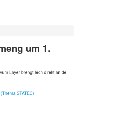
emeng um 1.
vum Layer brëngt Iech direkt an de
8 (Thema STATEC)