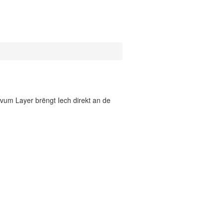
vum Layer brëngt Iech direkt an de