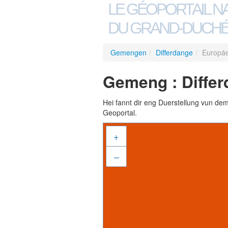
LE GÉOPORTAIL N
DU GRAND-DUCHÉ
Gemengen
/
Differdange
/
Europäe
Gemeng : Differ
Hei fannt dir eng Duerstellung vun de
Geoportal.
+
–