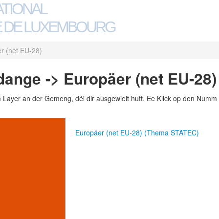
ATIONAL
 DE LUXEMBOURG
r (net EU-28)
dange -> Europäer (net EU-28)
m Layer an der Gemeng, déi dir ausgewielt hutt. Ee Klick op den Numm 
Europäer (net EU-28) (Thema STATEC)