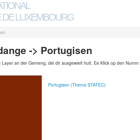
ATIONAL
 DE LUXEMBOURG
sen
dange -> Portugisen
m Layer an der Gemeng, déi dir ausgewielt hutt. Ee Klick op den Numm 
Portugisen (Thema STATEC)