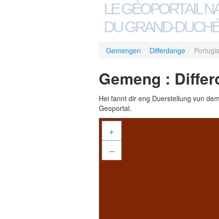
LE GÉOPORTAIL N
DU GRAND-DUCHÉ
Gemengen
/
Differdange
/
Portugi
Gemeng : Differ
Hei fannt dir eng Duerstellung vun de
Geoportal.
+
–