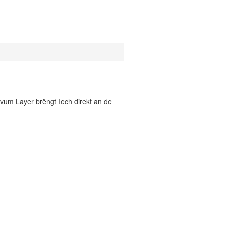
vum Layer brëngt Iech direkt an de