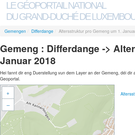
LE GÉOPORTAIL NATIONAL
DU GRAND-DUCHÉ DE LUXEMBO
Gemengen
/
Differdange
/
Altersstruktur pro Gemeng um 1. Janua
Gemeng : Differdange -> Alte
Januar 2018
Hei fannt dir eng Duerstellung vun dem Layer an der Gemeng, déi dir 
Geoportal.
+
Alters
–