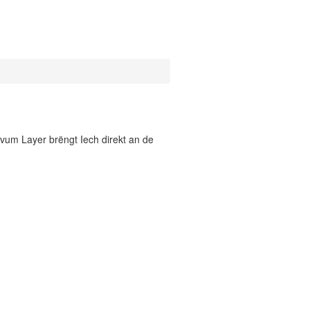
vum Layer brëngt Iech direkt an de