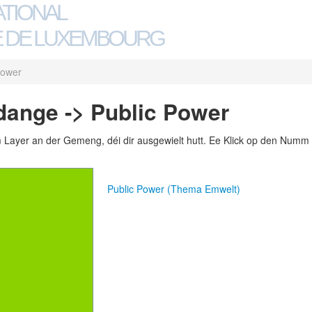
ATIONAL
 DE LUXEMBOURG
Power
dange -> Public Power
m Layer an der Gemeng, déi dir ausgewielt hutt. Ee Klick op den Numm 
Public Power (Thema Emwelt)