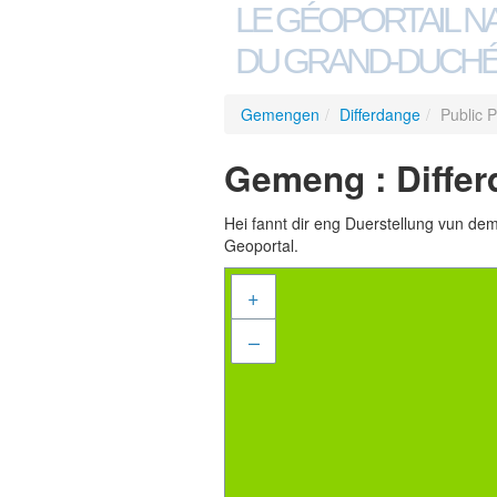
LE GÉOPORTAIL N
DU GRAND-DUCHÉ
Gemengen
/
Differdange
/
Public 
Gemeng : Differ
Hei fannt dir eng Duerstellung vun de
Geoportal.
+
–