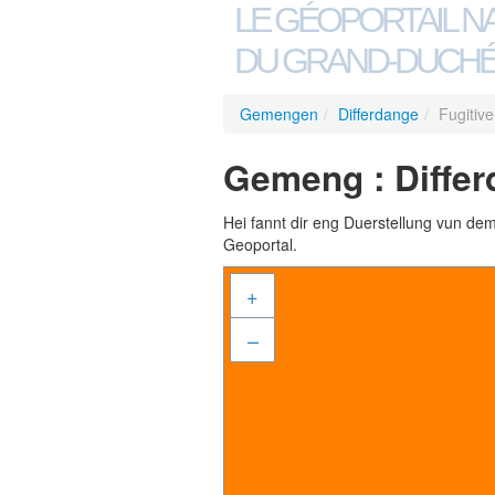
LE GÉOPORTAIL N
DU GRAND-DUCHÉ
Gemengen
/
Differdange
/
Fugitive
Gemeng : Differ
Hei fannt dir eng Duerstellung vun de
Geoportal.
+
–