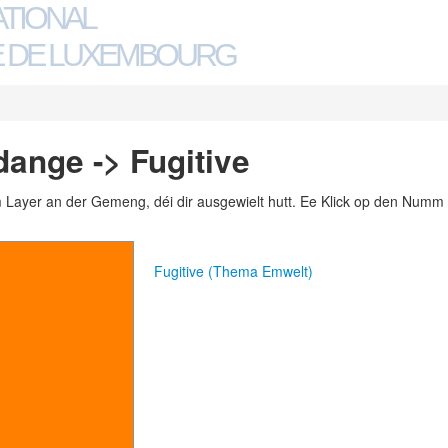
ATIONAL
 DE LUXEMBOURG
dange -> Fugitive
m Layer an der Gemeng, déi dir ausgewielt hutt. Ee Klick op den Numm 
Fugitive (Thema Emwelt)