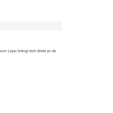
vum Layer brëngt Iech direkt an de