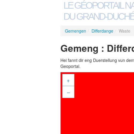
LE GÉOPORTAIL N
DU GRAND-DUCHÉ
Gemengen
/
Differdange
/
Waste
Gemeng : Differ
Hei fannt dir eng Duerstellung vun de
Geoportal.
+
–