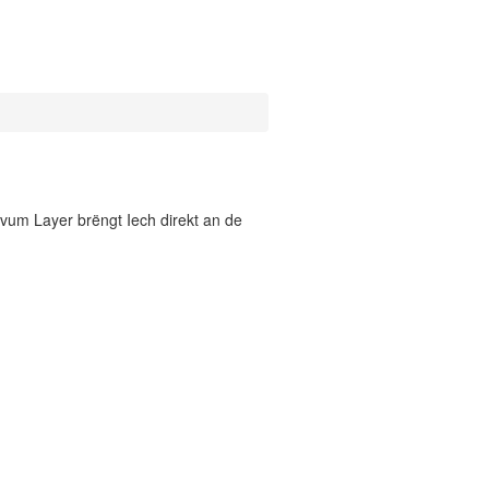
vum Layer brëngt Iech direkt an de