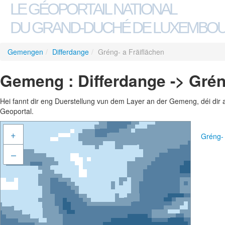
LE GÉOPORTAIL NATIONAL
DU GRAND-DUCHÉ DE LUXEMBO
Gemengen
/
Differdange
/
Gréng- a Fräiflächen
Gemeng : Differdange -> Grén
Hei fannt dir eng Duerstellung vun dem Layer an der Gemeng, déi dir 
Geoportal.
+
Gréng-
–