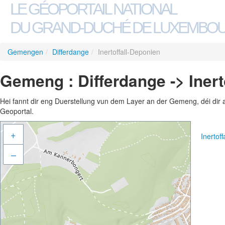
LE GÉOPORTAIL NATIONAL
DU GRAND-DUCHÉ DE LUXEMBO
Gemengen
/
Differdange
/
Inertoffall-Deponien
Gemeng : Differdange -> Inert
Hei fannt dir eng Duerstellung vun dem Layer an der Gemeng, déi dir 
Geoportal.
+
Inertof
–